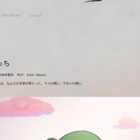
Film Works
Contact
っち
16年製作 11'37" 5.1ch / Stereo
会は、なんだか全部が変だった。マメの側に。ワタシの側に。