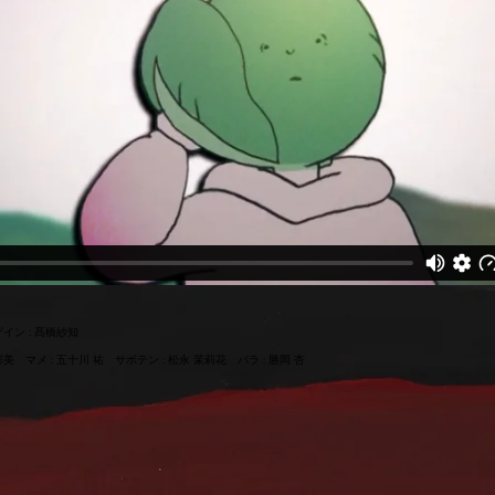
イン : 髙橋紗知
美 マメ : 五十川 祐 サボテン : 松永 茉莉花 バラ : 勝岡 杏