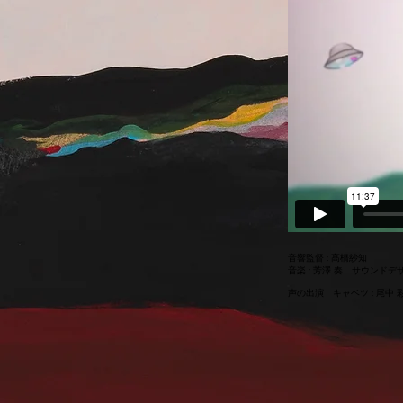
音響監督 : 髙橋紗知
音楽 : 芳澤 奏 サウンドデザ
声の出演 キャベツ : 尾中 彩