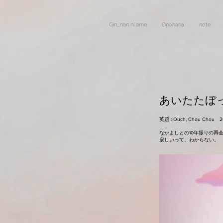
Gin_nan ni ame
Onohana
note
あいたたぼ
英題 : Ouch, Chou Chou 20
なかよしとの10年振りの再
寂しいって、わからない。