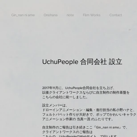
Gin_nan ni ame
Onohana
note
Film Works
Contact
UchuPeople 合同会社 設立
2017年11月に、UchuPeople合同会社を立ち上げ、
以後クライアントワークスならびに自主制作の制作基盤を
こちらの会社に統一しました。
設立メンバーは、
ドローインアニメーション・編集・進行担当の私小野ハナと、
フェルトパペット作りが大好きで、ポップでかわいいキャラク
アニメーション作家の 当真一茂 のふたりです。
自主制作のご報告は引き続きここ『Gin_nan ni ame』で、
クライアントワークスのご報告は
こちらの
UchuPeopleのWebサイト
で行います。