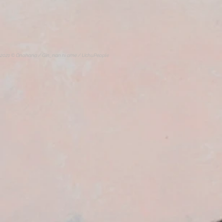
2021 © Onohana / Gin_nan ni ame / UchuPeople