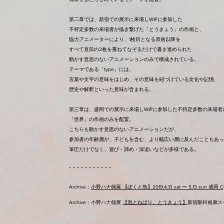
第二章では、新宿での展示に来場しWIPに参加した
不特定多数の来場者が描き繋げた「とうきょう」の作画と、
協力アニメーターにより、1枚目となる原画以降を
すべて直前の2枚を重ねてなぞるだけで書き進められた
動かす意思のないアニメーションのみで構成されている。
テーマである「type」には、
言葉や文字の意味をはじめ、その意味を紐づけている文化や記憶、
歴史や解釈といった意味が含まれる。
第三章は、盛岡での展示に来場しWIPに参加した不特定多数の来場者
「世界」の作画のみを配置。
こちらも動かす意思のないアニメーションだが、
参加者の年齢層が、子どもを含む、より幅広い層に及んだこともあっ
筆圧だけでなく、遊び・諦め・深追いなどが多様である。
- - - - - - - - - - -
Archive：
小野ハナ個展 【ぼくと魚】2019.4.13 sat 〜 5.13 sun 盛岡 Cyg a
Archive：小野ハナ個展
【泡とねばり、とうきょう】
新宿眼科画廊スペー