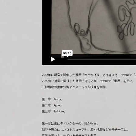
2017年に新宿で開催した展示「泡とねばり、とうきょう」でのWIP
2019年に盛岡で開催した展示「ぼくと魚」でのWIP『世界』を用い、
三部構成の抽象短編アニメーション映像を制作。
第一章「body」
第二章「type」
第三章「folklore」
第一章は主にディレクターの小野が作画。
渋谷を舞台にしたロトスコープや、鯨や地層などをモチーフに、
風景を形たらしめているモチーフを配置。