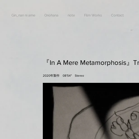
Gin_nan ni ame
Onohana
note
Film Works
Contact
『In A Mere Metamorphosis』Tra
2020年製作 08'54" Stereo